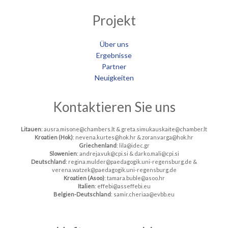
Projekt
Über uns
Ergebnisse
Partner
Neuigkeiten
Kontaktieren Sie uns
Litauen
: ausra.misone@chambers.lt & greta.simukauskaite@chamber.lt
Kroatien (Hok)
: nevena.kurtes@hok.hr & zoran.varga@hok.hr
Griechenland
: lila@idec.gr
Slowenien
: andreja.vuk@cpi.si & darko.mali@cpi.si
Deutschland
: regina.mulder@paedagogik.uni-regensburg.de &
verena.watzek@paedagogik.uni-regensburg.de
Kroatien (Asoo)
: tamara.buble@asoo.hr
Italien
: effebi@asseffebi.eu
Belgien-Deutschland
: samir.cheriaa@evbb.eu