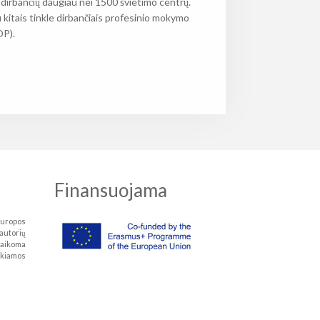
 dirbančių daugiau nei 1500 švietimo centrų.
kitais tinkle dirbančiais profesinio mokymo
OP).
Finansuojama
Europos
autorių
laikoma
kiamos