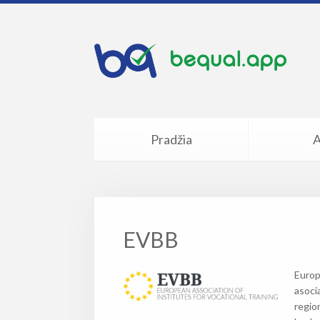
Pradžia
A
EVBB
Europ
asocia
region