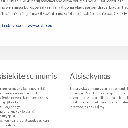
s ir Tuniso. EVBB narių asociacijose dirba daugiau nei 35 000 darbuotojų,
o gerinimas Europos šalyse. Tai vykdoma glaudžiai bendradarbiaujant su 
nstitucijomis (visų pirma GD užimtumo, švietimo ir kultūros, taip pat CEDEF
eriaa@evbb.eu
|
www.evbb.eu
isiekite su mumis
Atsisakymas
a
: ausra.misone@chambers.lt &
Šis projektas finansuojamas remiant 
simukauskaite@chamber.lt
Komisijai. Šis turinys atspindi tik 
a (Hok)
: nevena.kurtes@hok.hr &
požiūrį, todėl Komisija negali būti 
varga@hok.hr
atsakinga už bet kokį jame patei
a
: lila@idec.gr
informacijos naudojimą.
ja
: andreja.vuk@cpi.si &
mali@cpi.si
ja
: regina.mulder@paedagogik.uni-
burg.de &