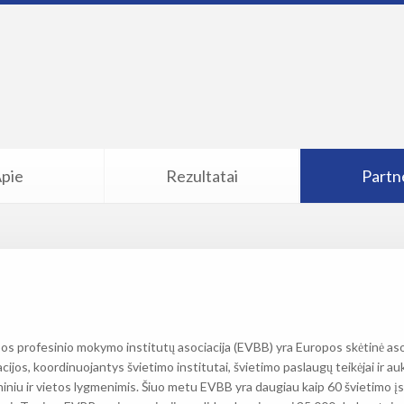
pie
Rezultatai
Partne
os profesinio mokymo institutų asociacija (EVBB) yra Europos skėtinė asocia
cijos, koordinuojantys švietimo institutai, švietimo paslaugų teikėjai ir au
iniu ir vietos lygmenimis. Šiuo metu EVBB yra daugiau kaip 60 švietimo įsta