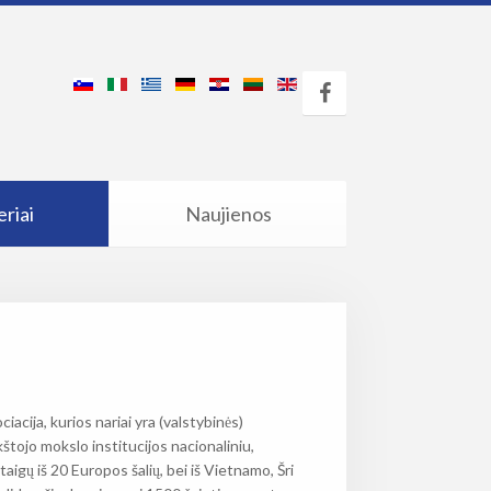
riai
Naujienos
cija, kurios nariai yra (valstybinės)
kštojo mokslo institucijos nacionaliniu,
igų iš 20 Europos šalių, bei iš Vietnamo, Šri