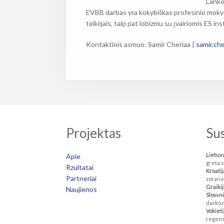
Lanko
EVBB darbas yra kokybiškas profesinio mokym
teikėjais, taip pat lobizmu su įvairiomis ES i
Kontaktinis asmuo: Samir Cheriaa |
samir.ch
Projektas
Sus
Lietuv
Apie
greta.
Rzultatai
Kroatij
Partneriai
zoran.
Graikij
Naujienos
Slovėni
darko.
Vokieti
regens