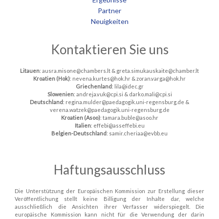
Partner
Neuigkeiten
Kontaktieren Sie uns
Litauen
: ausra.misone@chambers.lt & greta.simukauskaite@chamber.lt
Kroatien (Hok)
: nevena.kurtes@hok.hr & zoran.varga@hok.hr
Griechenland
: lila@idec.gr
Slowenien
: andreja.vuk@cpi.si & darko.mali@cpi.si
Deutschland
: regina.mulder@paedagogik.uni-regensburg.de &
verena.watzek@paedagogik.uni-regensburg.de
Kroatien (Asoo)
: tamara.buble@asoo.hr
Italien
: effebi@asseffebi.eu
Belgien-Deutschland
: samir.cheriaa@evbb.eu
Haftungsausschluss
Die Unterstützung der Europäischen Kommission zur Erstellung dieser
Veröffentlichung stellt keine Billigung der Inhalte dar, welche
ausschließlich die Ansichten ihrer Verfasser widerspiegelt. Die
europäische Kommission kann nicht für die Verwendung der darin