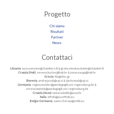
Progetto
Chi siamo
Risultati
Partner
News
Contattaci
Lituania
: ausra.misone@chambers.lt & greta.simukauskaite@chamber.lt
Croazia (Hok)
: nevena.kurtes@hok.hr & zoran.varga@hok.hr
Grecia
: lila@idec.gr
Slovenia
: andreja.vuk@cpi.si & darko.mali@cpi.si
Germania
: regina.mulder@paedagogik.uni-regensburg.de &
verena.watzek@paedagogik.uni-regensburg.de
Croazia (Asoo)
: tamara.buble@asoo.hr
Italia
: effebi@asseffebi.eu
Belgio-Germania
: samir.cheriaa@evbb.eu