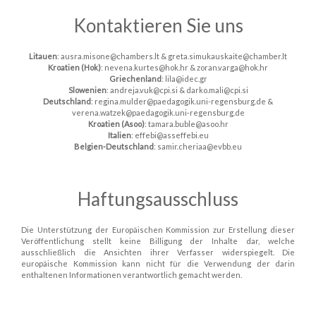
Kontaktieren Sie uns
Litauen
: ausra.misone@chambers.lt & greta.simukauskaite@chamber.lt
Kroatien (Hok)
: nevena.kurtes@hok.hr & zoran.varga@hok.hr
Griechenland
: lila@idec.gr
Slowenien
: andreja.vuk@cpi.si & darko.mali@cpi.si
Deutschland
: regina.mulder@paedagogik.uni-regensburg.de &
verena.watzek@paedagogik.uni-regensburg.de
Kroatien (Asoo)
: tamara.buble@asoo.hr
Italien
: effebi@asseffebi.eu
Belgien-Deutschland
: samir.cheriaa@evbb.eu
Haftungsausschluss
Die Unterstützung der Europäischen Kommission zur Erstellung dieser
Veröffentlichung stellt keine Billigung der Inhalte dar, welche
ausschließlich die Ansichten ihrer Verfasser widerspiegelt. Die
europäische Kommission kann nicht für die Verwendung der darin
enthaltenen Informationen verantwortlich gemacht werden.